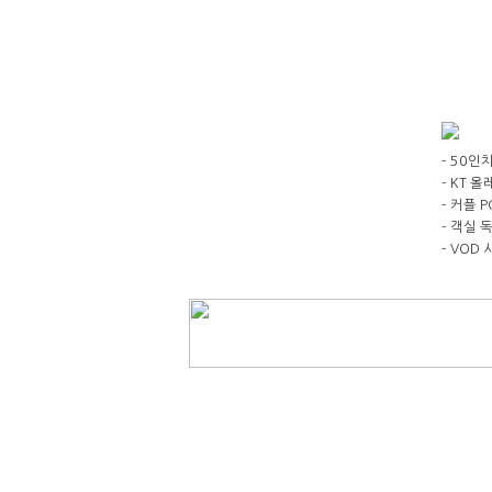
- 50인치
- KT 올레
- 커플 P
- 객실 
- VOD